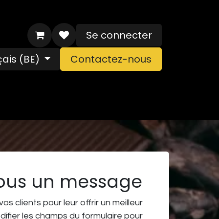
Se connecter
ais (BE)
Contactez-nous
Nos réalisations
Événements
RGPD
Condi
ous un message
s clients pour leur offrir un meilleur
difier les champs du formulaire pour