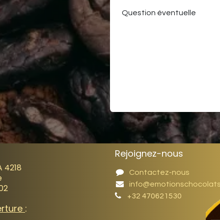
Question éventuelle
Rejoignez-nous
A 4218
Contactez-nous
e
info@emotionschocolat
02
+32 470621530
erture
: