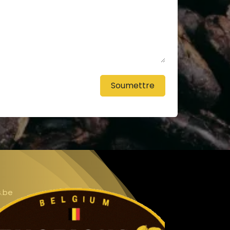
Soumettre
s.be