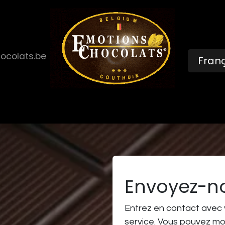
ocolats.be
Franç
Boutique
Bar à glaces
Anniversaire
Envoyez-n
Entrez en contact avec vo
service. Vous pouvez mo