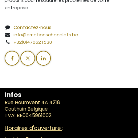
produits pour résoudre les problèmes de votre
entreprise.
Contactez-nous
info@emotionschocolats.be
+32(0)470621530
Infos
Rue Houmvent 4A 4218
Couthuin Belgique
TVA: BE0645961602
Horaires d'ouverture
: