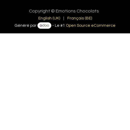
Copyright © Emotions Chocolats
English (UK)
|
Français (BE)
Généré par
- Le #1
Open Source eCommerce